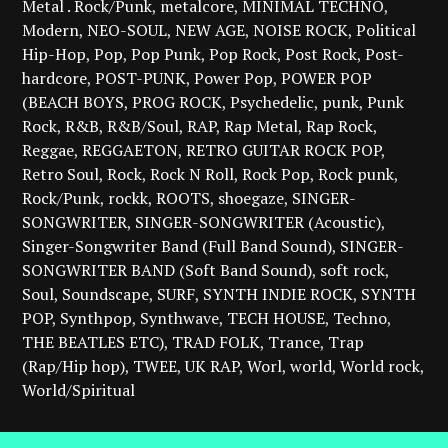
Metal . Rock/Punk
metalcore
MINIMAL TECHNO
Modern
NEO-SOUL
NEW AGE
NOISE ROCK
Political
Hip-Hop
Pop
Pop Punk
Pop Rock
Post Rock
Post-
hardcore
POST-PUNK
Power Pop
POWER POP
(BEACH BOYS
PROG ROCK
Psychedelic
punk
Punk
Rock
R&B
R&B/Soul
RAP
Rap Metal
Rap Rock
Reggae
REGGAETON
RETRO GUITAR ROCK POP
Retro Soul
Rock
Rock N Roll
Rock Pop
Rock punk
Rock/Punk
rockk
ROOTS
shoegaze
SINGER-
SONGWRITER
SINGER-SONGWRITER (Acoustic)
Singer-Songwriter Band (Full Band Sound)
SINGER-
SONGWRITER BAND (Soft Band Sound)
soft rock
Soul
Soundscape
SURF
SYNTH INDIE ROCK
SYNTH
POP
Synthpop
Synthwave
TECH HOUSE
Techno
THE BEATLES ETC)
TRAD FOLK
Trance
Trap
(Rap/Hip hop)
TWEE
UK RAP
Worl
world
World rock
World/Spiritual