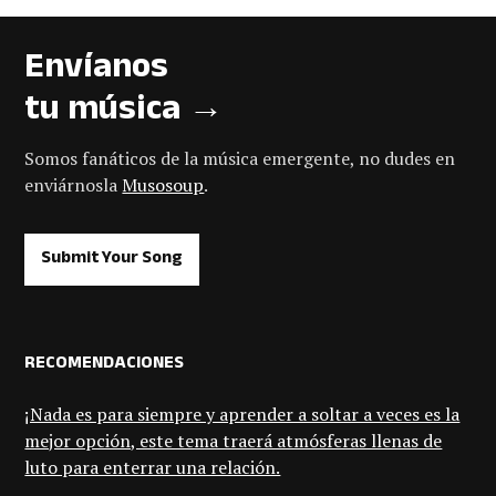
Envíanos
tu música →
Somos fanáticos de la música emergente, no dudes en
enviárnosla
Musosoup
.
Submit Your Song
RECOMENDACIONES
¡Nada es para siempre y aprender a soltar a veces es la
mejor opción, este tema traerá atmósferas llenas de
luto para enterrar una relación.