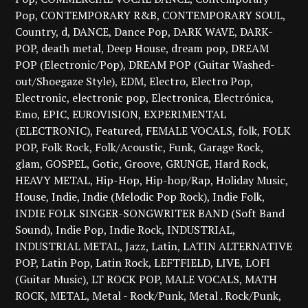
Pop
CONTEMPORARY R&B
CONTEMPORARY SOUL
Country
d
DANCE
Dance Pop
DARK WAVE
DARK-
POP
death metal
Deep House
dream pop
DREAM
POP (Electronic/Pop)
DREAM POP (Guitar Washed-
out/Shoegaze Style)
EDM
Electro
Electro Pop
Electronic
electronic pop
Electronica
Electrónica
Emo
EPIC
EUROVISION
EXPERIMENTAL
(ELECTRONIC)
Featured
FEMALE VOCALS
folk
FOLK
POP
Folk Rock
Folk/Acoustic
Funk
Garage Rock
glam
GOSPEL
Gotic
Groove
GRUNGE
Hard Rock
HEAVY METAL
Hip-Hop
Hip-hop/Rap
Holiday Music
House
Indie
Indie (Melodic Pop Rock)
Indie Folk
INDIE FOLK SINGER-SONGWRITER BAND (Soft Band
Sound)
Indie Pop
Indie Rock
INDUSTRIAL
INDUSTRIAL METAL
Jazz
Latin
LATIN ALTERNATIVE
POP
Latin Pop
Latin Rock
LEFTFIELD
LIVE
LOFI
(Guitar Music)
LT ROCK POP
MALE VOCALS
MATH
ROCK
METAL
Metal - Rock/Punk
Metal . Rock/Punk