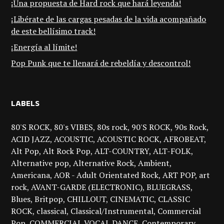
¡Una propuesta de Hard rock que hará leyenda!
¡Libérate de las cargas pesadas de la vida acompañado
de este bellísimo track!
¡Energía al límite!
Pop Punk que te llenará de rebeldía y descontrol!
LABELS
80'S ROCK
80's VIBES
80s rock
90'S ROCK
90s Rock
ACID JAZZ
ACOUSTIC
ACOUSTIC ROCK
AFROBEAT
Alt Pop
Alt Rock Pop
ALT-COUNTRY
ALT-FOLK
Alternative pop
Alternative Rock
Ambient
Americana
AOR - Adult Orientated Rock
ART POP
art
rock
AVANT-GARDE (ELECTRONIC)
BLUEGRASS
Blues
Britpop
CHILLOUT
CINEMATIC
CLASSIC
ROCK
classical
Classical/Instrumental
Commercial
Pop
COMMERCIAL VOCAL DANCE
Contemporary