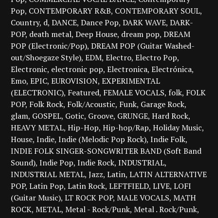
Pop
CONTEMPORARY R&B
CONTEMPORARY SOUL
Country
d
DANCE
Dance Pop
DARK WAVE
DARK-
POP
death metal
Deep House
dream pop
DREAM
POP (Electronic/Pop)
DREAM POP (Guitar Washed-
out/Shoegaze Style)
EDM
Electro
Electro Pop
Electronic
electronic pop
Electronica
Electrónica
Emo
EPIC
EUROVISION
EXPERIMENTAL
(ELECTRONIC)
Featured
FEMALE VOCALS
folk
FOLK
POP
Folk Rock
Folk/Acoustic
Funk
Garage Rock
glam
GOSPEL
Gotic
Groove
GRUNGE
Hard Rock
HEAVY METAL
Hip-Hop
Hip-hop/Rap
Holiday Music
House
Indie
Indie (Melodic Pop Rock)
Indie Folk
INDIE FOLK SINGER-SONGWRITER BAND (Soft Band
Sound)
Indie Pop
Indie Rock
INDUSTRIAL
INDUSTRIAL METAL
Jazz
Latin
LATIN ALTERNATIVE
POP
Latin Pop
Latin Rock
LEFTFIELD
LIVE
LOFI
(Guitar Music)
LT ROCK POP
MALE VOCALS
MATH
ROCK
METAL
Metal - Rock/Punk
Metal . Rock/Punk