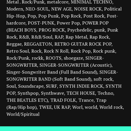
Metal . Rock/Punk
metalcore
MINIMAL TECHNO
Modern
NEO-SOUL
NEW AGE
NOISE ROCK
Political
Hip-Hop
Pop
Pop Punk
Pop Rock
Post Rock
Post-
hardcore
POST-PUNK
Power Pop
POWER POP
(BEACH BOYS
PROG ROCK
Psychedelic
punk
Punk
Rock
R&B
R&B/Soul
RAP
Rap Metal
Rap Rock
Reggae
REGGAETON
RETRO GUITAR ROCK POP
Retro Soul
Rock
Rock N Roll
Rock Pop
Rock punk
Rock/Punk
rockk
ROOTS
shoegaze
SINGER-
SONGWRITER
SINGER-SONGWRITER (Acoustic)
Singer-Songwriter Band (Full Band Sound)
SINGER-
SONGWRITER BAND (Soft Band Sound)
soft rock
Soul
Soundscape
SURF
SYNTH INDIE ROCK
SYNTH
POP
Synthpop
Synthwave
TECH HOUSE
Techno
THE BEATLES ETC)
TRAD FOLK
Trance
Trap
(Rap/Hip hop)
TWEE
UK RAP
Worl
world
World rock
World/Spiritual