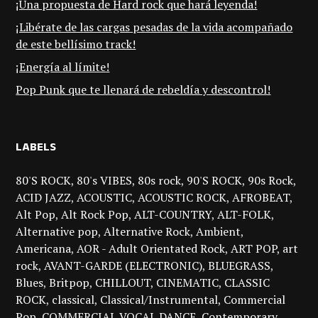
¡Una propuesta de Hard rock que hará leyenda!
¡Libérate de las cargas pesadas de la vida acompañado
de este bellísimo track!
¡Energía al límite!
Pop Punk que te llenará de rebeldía y descontrol!
LABELS
80'S ROCK
80's VIBES
80s rock
90'S ROCK
90s Rock
ACID JAZZ
ACOUSTIC
ACOUSTIC ROCK
AFROBEAT
Alt Pop
Alt Rock Pop
ALT-COUNTRY
ALT-FOLK
Alternative pop
Alternative Rock
Ambient
Americana
AOR - Adult Orientated Rock
ART POP
art
rock
AVANT-GARDE (ELECTRONIC)
BLUEGRASS
Blues
Britpop
CHILLOUT
CINEMATIC
CLASSIC
ROCK
classical
Classical/Instrumental
Commercial
Pop
COMMERCIAL VOCAL DANCE
Contemporary