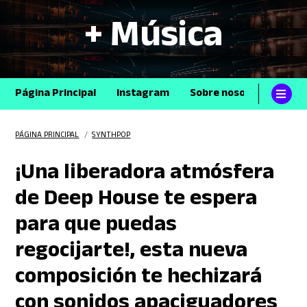
+ Música
Página Principal
Instagram
Sobre nosotros
Con
PÁGINA PRINCIPAL
/
SYNTHPOP
¡Una liberadora atmósfera
de Deep House te espera
para que puedas
regocijarte!, esta nueva
composición te hechizará
con sonidos apaciguadores