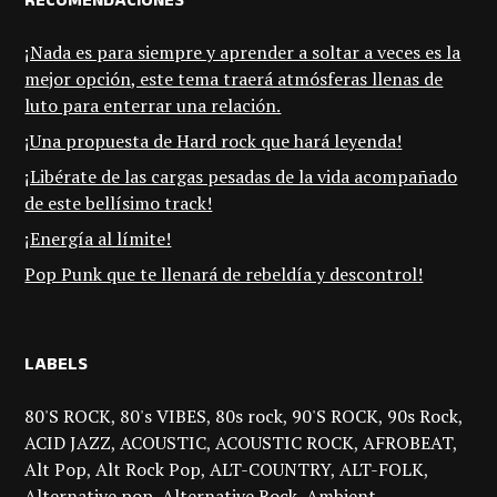
RECOMENDACIONES
¡Nada es para siempre y aprender a soltar a veces es la
mejor opción, este tema traerá atmósferas llenas de
luto para enterrar una relación.
¡Una propuesta de Hard rock que hará leyenda!
¡Libérate de las cargas pesadas de la vida acompañado
de este bellísimo track!
¡Energía al límite!
Pop Punk que te llenará de rebeldía y descontrol!
LABELS
80'S ROCK
80's VIBES
80s rock
90'S ROCK
90s Rock
ACID JAZZ
ACOUSTIC
ACOUSTIC ROCK
AFROBEAT
Alt Pop
Alt Rock Pop
ALT-COUNTRY
ALT-FOLK
Alternative pop
Alternative Rock
Ambient