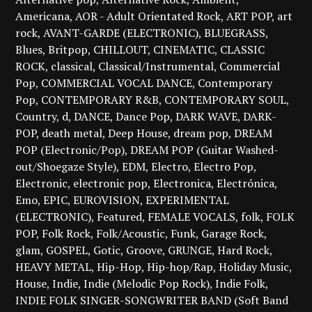
Americana
AOR - Adult Orientated Rock
ART POP
art
rock
AVANT-GARDE (ELECTRONIC)
BLUEGRASS
Blues
Britpop
CHILLOUT
CINEMATIC
CLASSIC
ROCK
classical
Classical/Instrumental
Commercial
Pop
COMMERCIAL VOCAL DANCE
Contemporary
Pop
CONTEMPORARY R&B
CONTEMPORARY SOUL
Country
d
DANCE
Dance Pop
DARK WAVE
DARK-
POP
death metal
Deep House
dream pop
DREAM
POP (Electronic/Pop)
DREAM POP (Guitar Washed-
out/Shoegaze Style)
EDM
Electro
Electro Pop
Electronic
electronic pop
Electronica
Electrónica
Emo
EPIC
EUROVISION
EXPERIMENTAL
(ELECTRONIC)
Featured
FEMALE VOCALS
folk
FOLK
POP
Folk Rock
Folk/Acoustic
Funk
Garage Rock
glam
GOSPEL
Gotic
Groove
GRUNGE
Hard Rock
HEAVY METAL
Hip-Hop
Hip-hop/Rap
Holiday Music
House
Indie
Indie (Melodic Pop Rock)
Indie Folk
INDIE FOLK SINGER-SONGWRITER BAND (Soft Band