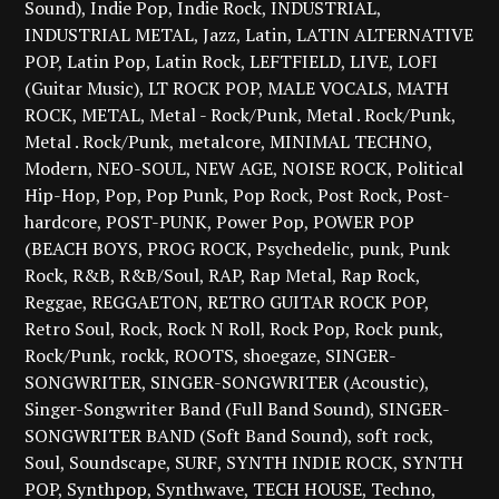
Sound)
Indie Pop
Indie Rock
INDUSTRIAL
INDUSTRIAL METAL
Jazz
Latin
LATIN ALTERNATIVE
POP
Latin Pop
Latin Rock
LEFTFIELD
LIVE
LOFI
(Guitar Music)
LT ROCK POP
MALE VOCALS
MATH
ROCK
METAL
Metal - Rock/Punk
Metal . Rock/Punk
Metal . Rock/Punk
metalcore
MINIMAL TECHNO
Modern
NEO-SOUL
NEW AGE
NOISE ROCK
Political
Hip-Hop
Pop
Pop Punk
Pop Rock
Post Rock
Post-
hardcore
POST-PUNK
Power Pop
POWER POP
(BEACH BOYS
PROG ROCK
Psychedelic
punk
Punk
Rock
R&B
R&B/Soul
RAP
Rap Metal
Rap Rock
Reggae
REGGAETON
RETRO GUITAR ROCK POP
Retro Soul
Rock
Rock N Roll
Rock Pop
Rock punk
Rock/Punk
rockk
ROOTS
shoegaze
SINGER-
SONGWRITER
SINGER-SONGWRITER (Acoustic)
Singer-Songwriter Band (Full Band Sound)
SINGER-
SONGWRITER BAND (Soft Band Sound)
soft rock
Soul
Soundscape
SURF
SYNTH INDIE ROCK
SYNTH
POP
Synthpop
Synthwave
TECH HOUSE
Techno