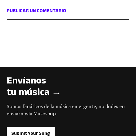
PUBLICAR UN COMENTARIO
Envíanos
tu música →
Somos fanáticos de la música emergente, no dudes en
enviárnosla
Musosoup
.
Submit Your Song