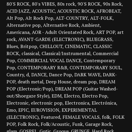
80'S ROCK
80's VIBES
80s rock
90'S ROCK
90s Rock
ACID JAZZ
ACOUSTIC
ACOUSTIC ROCK
AFROBEAT
Alt Pop
Alt Rock Pop
ALT-COUNTRY
ALT-FOLK
Alternative pop
Alternative Rock
Ambient
Americana
AOR - Adult Orientated Rock
ART POP
art
rock
AVANT-GARDE (ELECTRONIC)
BLUEGRASS
Blues
Britpop
CHILLOUT
CINEMATIC
CLASSIC
ROCK
classical
Classical/Instrumental
Commercial
Pop
COMMERCIAL VOCAL DANCE
Contemporary
Pop
CONTEMPORARY R&B
CONTEMPORARY SOUL
Country
d
DANCE
Dance Pop
DARK WAVE
DARK-
POP
death metal
Deep House
dream pop
DREAM
POP (Electronic/Pop)
DREAM POP (Guitar Washed-
out/Shoegaze Style)
EDM
Electro
Electro Pop
Electronic
electronic pop
Electronica
Electrónica
Emo
EPIC
EUROVISION
EXPERIMENTAL
(ELECTRONIC)
Featured
FEMALE VOCALS
folk
FOLK
POP
Folk Rock
Folk/Acoustic
Funk
Garage Rock
glam
GOSPEL
Gotic
Groove
GRUNGE
Hard Rock