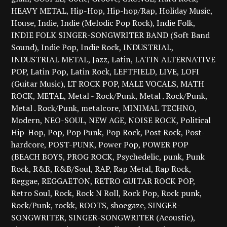
HEAVY METAL
Hip-Hop
Hip-hop/Rap
Holiday Music
House
Indie
Indie (Melodic Pop Rock)
Indie Folk
INDIE FOLK SINGER-SONGWRITER BAND (Soft Band
Sound)
Indie Pop
Indie Rock
INDUSTRIAL
INDUSTRIAL METAL
Jazz
Latin
LATIN ALTERNATIVE
POP
Latin Pop
Latin Rock
LEFTFIELD
LIVE
LOFI
(Guitar Music)
LT ROCK POP
MALE VOCALS
MATH
ROCK
METAL
Metal - Rock/Punk
Metal . Rock/Punk
Metal . Rock/Punk
metalcore
MINIMAL TECHNO
Modern
NEO-SOUL
NEW AGE
NOISE ROCK
Political
Hip-Hop
Pop
Pop Punk
Pop Rock
Post Rock
Post-
hardcore
POST-PUNK
Power Pop
POWER POP
(BEACH BOYS
PROG ROCK
Psychedelic
punk
Punk
Rock
R&B
R&B/Soul
RAP
Rap Metal
Rap Rock
Reggae
REGGAETON
RETRO GUITAR ROCK POP
Retro Soul
Rock
Rock N Roll
Rock Pop
Rock punk
Rock/Punk
rockk
ROOTS
shoegaze
SINGER-
SONGWRITER
SINGER-SONGWRITER (Acoustic)