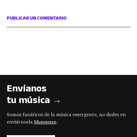
PUBLICAR UN COMENTARIO
Envíanos
tu música →
Somos fanáticos de la música emergente, no dudes en
enviárnosla
Musosoup
.