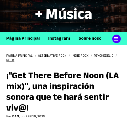
+ Música
Página Principal
Instagram
Sobre nosotros
Con
PÁGINA PRINCIPAL
/
ALTERNATIVE ROCK
/
INDIE ROCK
/
PSYCHEDELIC
/
ROCK
¡"Get There Before Noon (LA
mix)", una inspiración
sonora que te hará sentir
viv@!
Por
DAN
, on
FEB 10, 2025