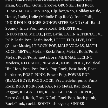
glam
GOSPEL
Gotic
Groove
GRUNGE
Hard Rock
HEAVY METAL
Hip-Hop
Hip-hop/Rap
Holiday Music
House
Indie
Indie (Melodic Pop Rock)
Indie Folk
INDIE FOLK SINGER-SONGWRITER BAND (Soft Band
Sound)
Indie Pop
Indie Rock
INDUSTRIAL
INDUSTRIAL METAL
Jazz
Latin
LATIN ALTERNATIVE
POP
Latin Pop
Latin Rock
LEFTFIELD
LIVE
LOFI
(Guitar Music)
LT ROCK POP
MALE VOCALS
MATH
ROCK
METAL
Metal - Rock/Punk
Metal . Rock/Punk
Metal . Rock/Punk
metalcore
MINIMAL TECHNO
Modern
NEO-SOUL
NEW AGE
NOISE ROCK
Political
Hip-Hop
Pop
Pop Punk
Pop Rock
Post Rock
Post-
hardcore
POST-PUNK
Power Pop
POWER POP
(BEACH BOYS
PROG ROCK
Psychedelic
punk
Punk
Rock
R&B
R&B/Soul
RAP
Rap Metal
Rap Rock
Reggae
REGGAETON
RETRO GUITAR ROCK POP
Retro Soul
Rock
Rock N Roll
Rock Pop
Rock punk
Rock/Punk
rockk
ROOTS
shoegaze
SINGER-