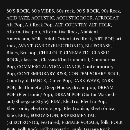
80'S ROCK
80's VIBES
80s rock
90'S ROCK
90s Rock
ACID JAZZ
ACOUSTIC
ACOUSTIC ROCK
AFROBEAT
Alt Pop
Alt Rock Pop
ALT-COUNTRY
ALT-FOLK
Alternative pop
Alternative Rock
Ambient
Americana
AOR - Adult Orientated Rock
ART POP
art
rock
AVANT-GARDE (ELECTRONIC)
BLUEGRASS
Blues
Britpop
CHILLOUT
CINEMATIC
CLASSIC
ROCK
classical
Classical/Instrumental
Commercial
Pop
COMMERCIAL VOCAL DANCE
Contemporary
Pop
CONTEMPORARY R&B
CONTEMPORARY SOUL
Country
d
DANCE
Dance Pop
DARK WAVE
DARK-
POP
death metal
Deep House
dream pop
DREAM
POP (Electronic/Pop)
DREAM POP (Guitar Washed-
out/Shoegaze Style)
EDM
Electro
Electro Pop
Electronic
electronic pop
Electronica
Electrónica
Emo
EPIC
EUROVISION
EXPERIMENTAL
(ELECTRONIC)
Featured
FEMALE VOCALS
folk
FOLK
POP
Folk Rock
Folk/Acoustic
Funk
Garage Rock