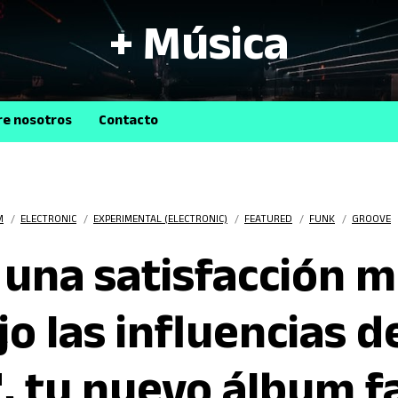
+ Música
B
re nosotros
Contacto
M
/
ELECTRONIC
/
EXPERIMENTAL (ELECTRONIC)
/
FEATURED
/
FUNK
/
GROOVE
 una satisfacción m
o las influencias d
, tu nuevo álbum fa