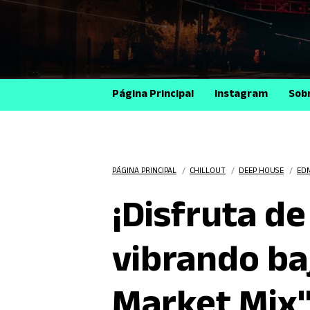
Página Principal
Instagram
Sob
PÁGINA PRINCIPAL
/
CHILLOUT
/
DEEP HOUSE
/
ED
¡Disfruta de
vibrando baj
Market Mix"