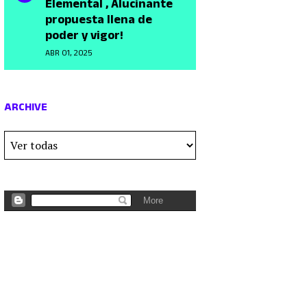
Elemental , Alucinante
propuesta llena de
poder y vigor!
ABR 01, 2025
ARCHIVE