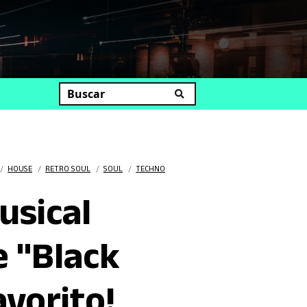
uscar
/
HOUSE
/
RETRO SOUL
/
SOUL
/
TECHNO
usical
e "Black
vorito!