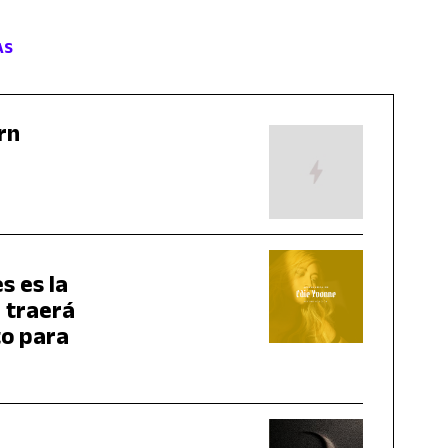
AS
rn
s es la
 traerá
to para