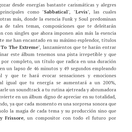
zar desde energías bastante carismáticas y alegres
principales como "
Sabbatical
", "
Levis
", las cuales
 otras más, donde la esencia Funk y Soul predominan
a de tales temas, composiciones que te deleitarán
n con singles que ahora imponen aún más la esencia
e me han encantado en su máximo esplendor, títulos
"
To The Extreme
", lanzamientos que te harán entrar
minar este álbum tenemos una pista irrepetible y que
 por completo, un título que radica en una duración
 en un lapso de 46 minutos y 49 segundos empleando
l y que te hará evocar sensaciones y emociones
 al igual que tu energía se aumentará a un 200%,
 darle un soundtrack a tu rutina ajetreada y abrumadora
nvierte en un álbum digno de apreciar en su totalidad,
undo, ya que cada momento es una sorpresa sonora que
solo la magia de cada tema y su producción sino que
y Frissore
, un compositor con todo el futuro por