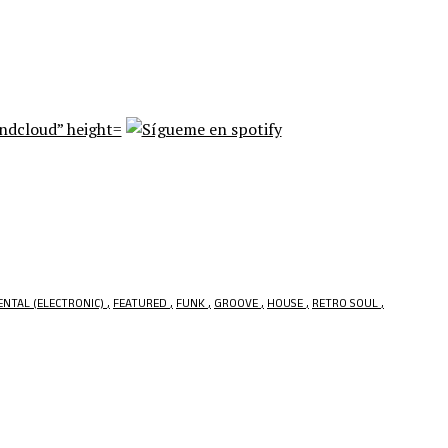
ENTAL (ELECTRONIC)
FEATURED
FUNK
GROOVE
HOUSE
RETRO SOUL