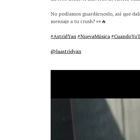
No podíamos guardárnoslo, así que dale 
mensaje a tu crush? 👀🔥
#AstridYan
#NuevaMúsica
#CuandoYoT
@laastridyan