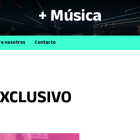
+ Música
B
re nosotros
Contacto
EXCLUSIVO