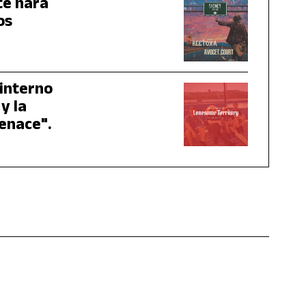
te hará
os
 interno
y la
Menace".