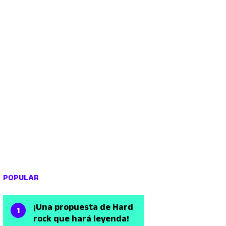
POPULAR
¡Una propuesta de Hard
rock que hará leyenda!