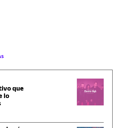
AS
tivo que
e lo
s