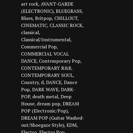
art rock
AVANT-GARDE
(ELECTRONIC)
BLUEGRASS
Blues
Britpop
CHILLOUT
CINEMATIC
CLASSIC ROCK
classical
Classical/Instrumental
Commercial Pop
COMMERCIAL VOCAL
DANCE
Contemporary Pop
CONTEMPORARY R&B
CONTEMPORARY SOUL
Country
d
DANCE
Dance
Pop
DARK WAVE
DARK-
POP
death metal
Deep
House
dream pop
DREAM
POP (Electronic/Pop)
DREAM POP (Guitar Washed-
out/Shoegaze Style)
EDM
Electro
Electro Pop