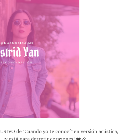
USIVO de "Cuando yo te conocí" en versión acústica,
.. ¡y está para derretir corazones! ❤️🎶