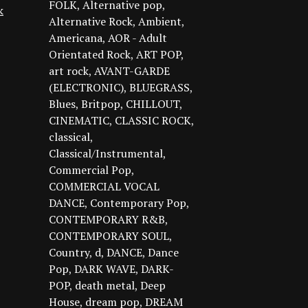
FOLK
Alternative pop
k
Alternative Rock
Ambient
Americana
AOR - Adult
Orientated Rock
ART POP
art rock
AVANT-GARDE
(ELECTRONIC)
BLUEGRASS
Blues
Britpop
CHILLOUT
CINEMATIC
CLASSIC ROCK
classical
Classical/Instrumental
Commercial Pop
COMMERCIAL VOCAL
DANCE
Contemporary Pop
CONTEMPORARY R&B
CONTEMPORARY SOUL
Country
d
DANCE
Dance
Pop
DARK WAVE
DARK-
POP
death metal
Deep
House
dream pop
DREAM