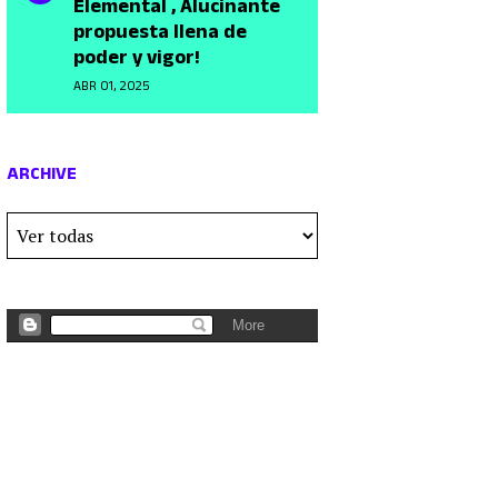
Elemental , Alucinante
propuesta llena de
poder y vigor!
ABR 01, 2025
ARCHIVE