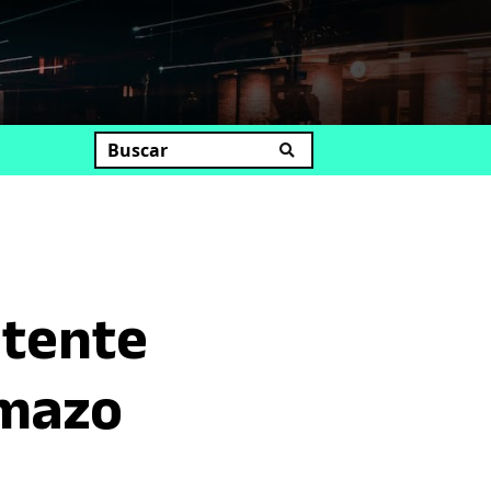
uscar
otente
emazo