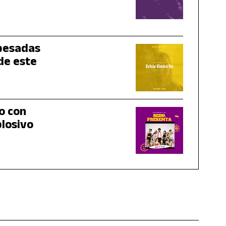
 pesadas
de este
o con
plosivo