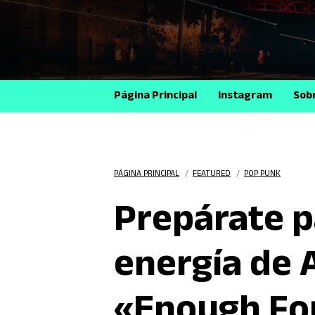
Página Principal
Instagram
Sob
PÁGINA PRINCIPAL
/
FEATURED
/
POP PUNK
Prepárate p
energía de 
«Enough For