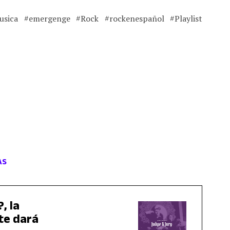
sica #emergenge #Rock #rockenespañol #Playlist
AS
, la
te dará