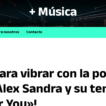
+ Música
B
re nosotros
Contacto
ara vibrar con la p
Alex Sandra y su t
 You»!