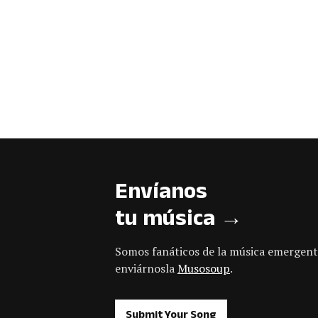
Envíanos
tu música →
Somos fanáticos de la música emergent
enviárnosla
Musosoup
.
Submit Your Song