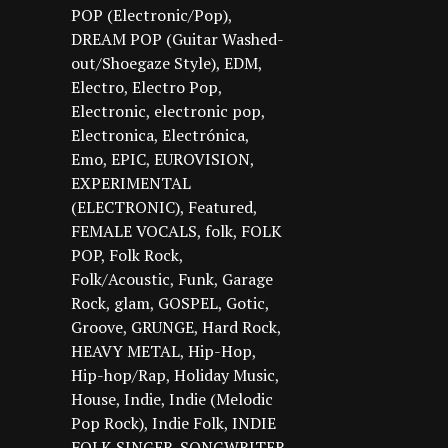
POP (Electronic/Pop)
DREAM POP (Guitar Washed-
out/Shoegaze Style)
EDM
Electro
Electro Pop
Electronic
electronic pop
Electronica
Electrónica
Emo
EPIC
EUROVISION
EXPERIMENTAL
(ELECTRONIC)
Featured
FEMALE VOCALS
folk
FOLK
POP
Folk Rock
Folk/Acoustic
Funk
Garage
Rock
glam
GOSPEL
Gotic
Groove
GRUNGE
Hard Rock
HEAVY METAL
Hip-Hop
Hip-hop/Rap
Holiday Music
House
Indie
Indie (Melodic
Pop Rock)
Indie Folk
INDIE
FOLK SINGER-SONGWRITER